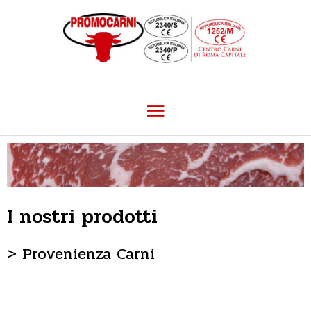
Vai
Menu
al
contenuto
principale
I nostri prodotti
> Provenienza Carni